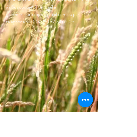
à nous contacter par mail à
gitelemeilleurtemps@gmail.com
ou par
téléphone au
0033(6) 77 74 65 05
.