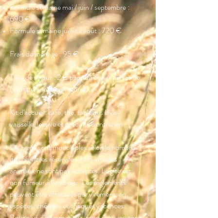
Formule semaine mai / juin / septembre :
690 €
Formule semaine juillet / août : 720 €
Frais de ménage : 95 €
Taxe de séjour : 2 € par nuit et par personne
(sauf personnes mineures)
Kit d'accueil: café, thé, tablettes lave-
vaisselle, lessive et produits d'entretien.
Les tarifs sont modulables selon le nombre
de chambres réservées. Nos amis les
animaux ne sont pas acceptés. Le gîte est
non
fumeur à l'intérieur. Les règlements
peuvent être effectués par virement, en
espèces, chèques et chèques vacances.
Pour plus d'informations, nous vous invitons